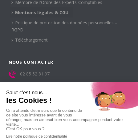
Membre de l’Ordre des Experts-Comptables
Mentions légales & CGU
Politique de protection des données personnelles –
RGPD
Téléchargement
NOUS CONTACTER
02 85 52 81 97
Du lundi au jeudi de 8h30-12h30 / 13h45-17h30
Le vendredi 8h30-12h30 / 13h45-16h30
Allo Expert-Comptable 2023 – Tous droits réservés
SUIVEZ-NOUS