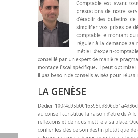
Comptable est avant tout
prestations de notre servi
d’établir des bulletins de
simplifier vos prises de d
comptable le montant du r
réguler à la demande sa r
métier d’expert-comptable,
conseillé par un expert de manière pragmat
montage fiscal spécifique, il peut optimiser 
il pas besoin de conseils avisés pour réussi
LA GENÈSE
Dédier 100{4d95b0016595bd806d61a4d36d7
au conseil constitue la raison d’être de All
réflexions et de nous mettre à sa place. Qu
confier les clés de son destin plutôt que de c
» de nos équipes. Chaque membre de l’équipe 