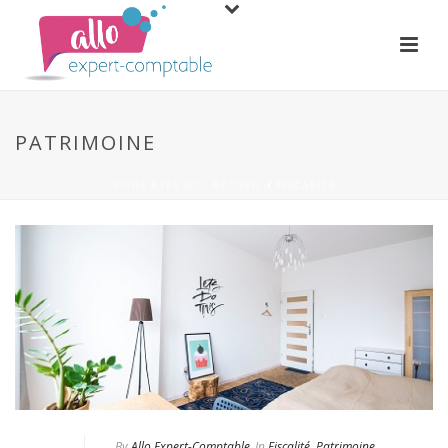
PATRIMOINE
VOUS ÊTES ICI : ACCUEIL
/
FISCALITÉ
By
Allo Expert-Comptable
In
Fiscalité
,
Patrimoine